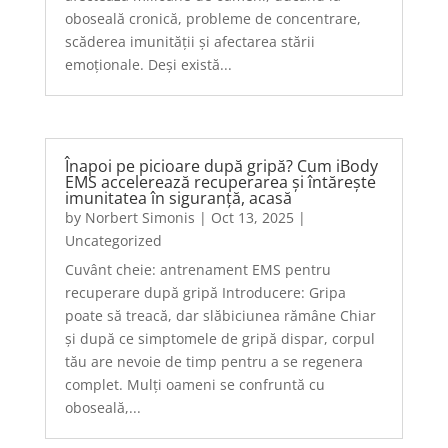
oboseală cronică, probleme de concentrare,
scăderea imunității și afectarea stării
emoționale. Deși există...
Înapoi pe picioare după gripă? Cum iBody
EMS accelerează recuperarea și întărește
imunitatea în siguranță, acasă
by
Norbert Simonis
|
Oct 13, 2025
|
Uncategorized
Cuvânt cheie: antrenament EMS pentru
recuperare după gripă Introducere: Gripa
poate să treacă, dar slăbiciunea rămâne Chiar
și după ce simptomele de gripă dispar, corpul
tău are nevoie de timp pentru a se regenera
complet. Mulți oameni se confruntă cu
oboseală,...