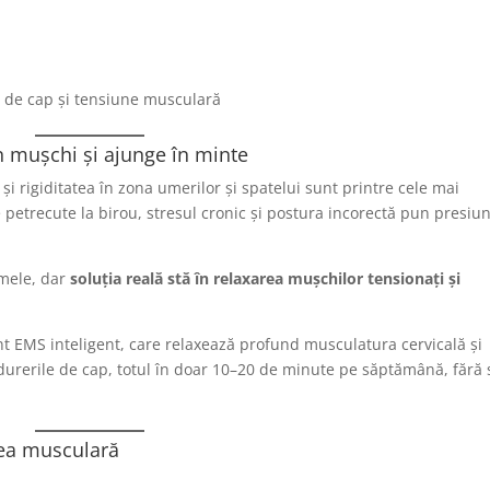
de cap și tensiune musculară
n mușchi și ajunge în minte
și rigiditatea în zona umerilor și spatelui sunt printre cele mai
etrecute la birou, stresul cronic și postura incorectă pun presiu
mele, dar
soluția reală stă în relaxarea mușchilor tensionați și
EMS inteligent, care relaxează profund musculatura cervicală și
durerile de cap, totul în doar 10–20 de minute pe săptămână, fără 
nea musculară