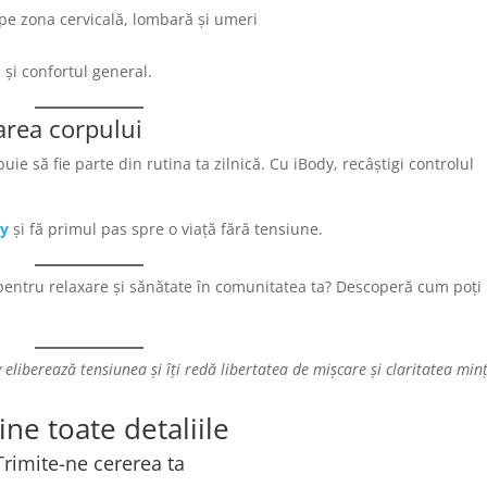
pe zona cervicală, lombară și umeri
ă și confortul general.
area corpului
e să fie parte din rutina ta zilnică. Cu iBody, recâștigi controlul
dy
și fă primul pas spre o viață fără tensiune.
 pentru relaxare și sănătate în comunitatea ta? Descoperă cum poți
eliberează tensiunea și îți redă libertatea de mișcare și claritatea minț
ine toate detaliile
Trimite-ne cererea ta