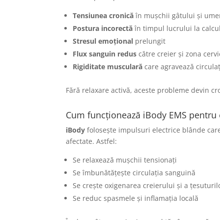
Tensiunea cronică
în mușchii gâtului și umer
Postura incorectă
în timpul lucrului la calc
Stresul emoțional
prelungit
Flux sanguin redus
către creier și zona cervi
Rigiditate musculară
care agravează circulaț
Fără relaxare activă, aceste probleme devin croni
Cum funcționează iBody EMS pentru e
iBody
folosește impulsuri electrice blânde car
afectate. Astfel:
Se relaxează mușchii tensionați
Se îmbunătățește circulația sanguină
Se crește oxigenarea creierului și a țesuturil
Se reduc spasmele și inflamația locală