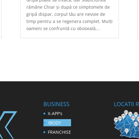
rămâne Chiar și după ce simptomele de
gripă dispar, corpul tău are nevoie de
timp pentru a se regenera complet. Mulți
oameni se confruntă cu oboseală,...
BUSINESS
LOCATII
X-APP’s
iBODY
FRANCHISE