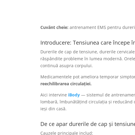
Cuvânt cheie:
antrenament EMS pentru dureri 
Introducere: Tensiunea care începe î
Durerile de cap de tensiune, durerile cervicale 
răspândite probleme în lumea modernă. Orele p
continuă asupra corpului.
Medicamentele pot ameliora temporar simpto
reechilibrarea circulației.
Aici intervine
iBody
— sistemul de antrenament 
lombară, îmbunătățind circulația și reducând 
ieși din casă.
De ce apar durerile de cap și tensiu
Cauzele principale includ: