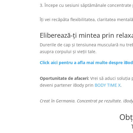
Începe cu sesiuni săptămânale concentrate 
Îți vei recăpăta flexibilitatea, claritatea mental
Eliberează-ți mintea prin relax
Durerile de cap și tensiunea musculară nu trebui
asupra corpului și vieții tale.
Click aici pentru a afla mai multe despre iBo
Oportunitate de afaceri:
Vrei să aduci soluția
deveni partener iBody prin
BODY TIME X
.
Creat în Germania. Concentrat pe rezultate. iBody 
Obț