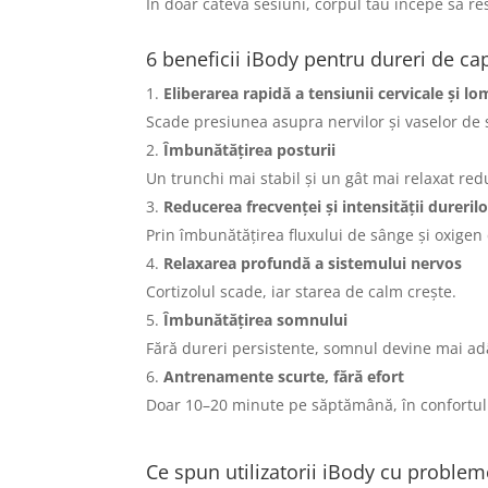
În doar câteva sesiuni, corpul tău începe să re
6 beneficii iBody pentru dureri de c
Eliberarea rapidă a tensiunii cervicale și l
Scade presiunea asupra nervilor și vaselor de
Îmbunătățirea posturii
Un trunchi mai stabil și un gât mai relaxat red
Reducerea frecvenței și intensității dureril
Prin îmbunătățirea fluxului de sânge și oxigen 
Relaxarea profundă a sistemului nervos
Cortizolul scade, iar starea de calm crește.
Îmbunătățirea somnului
Fără dureri persistente, somnul devine mai ad
Antrenamente scurte, fără efort
Doar 10–20 minute pe săptămână, în confortul 
Ce spun utilizatorii iBody cu problem