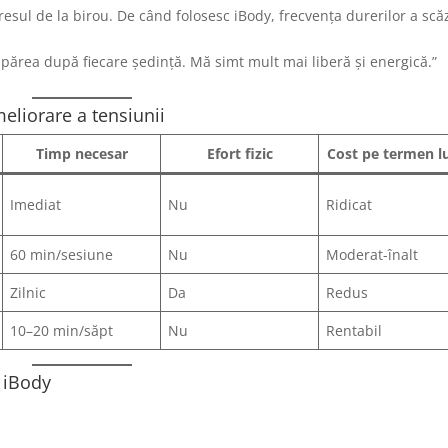
ul de la birou. De când folosesc iBody, frecvența durerilor a scă
spărea după fiecare ședință. Mă simt mult mai liberă și energică.”
eliorare a tensiunii
Timp necesar
Efort fizic
Cost pe termen l
Imediat
Nu
Ridicat
60 min/sesiune
Nu
Moderat-înalt
Zilnic
Da
Redus
10–20 min/săpt
Nu
Rentabil
u iBody