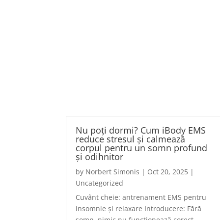
Nu poți dormi? Cum iBody EMS
reduce stresul și calmează
corpul pentru un somn profund
și odihnitor
by
Norbert Simonis
|
Oct 20, 2025
|
Uncategorized
Cuvânt cheie: antrenament EMS pentru
insomnie și relaxare Introducere: Fără
somn, nimic nu funcționează corect