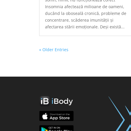
Insomnia afectează milioane de oameni,
ducând la oboseală cronică, probleme de
concentrare, scăderea imunității și
afectarea stării emoționale. Deși există...
« Older Entries