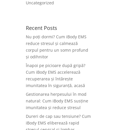
Uncategorized
Recent Posts
Nu poți dormi? Cum iBody EMS
reduce stresul și calmează
corpul pentru un somn profund
și odihnitor
Înapoi pe picioare după gripă?
Cum iBody EMS accelerează
recuperarea și întărește
imunitatea în siguranță, acasă
Gestionarea herpesului în mod
natural: Cum iBody EMS susține
imunitatea și reduce stresul
Dureri de cap sau tensiune? Cum
iBody EMS eliberează rapid
stresul cervical și lombar —