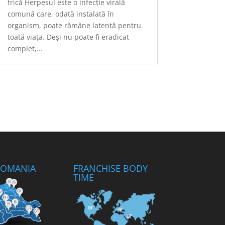
frică Herpesul este o infecție virală
comună care, odată instalată în
organism, poate rămâne latentă pentru
toată viața. Deși nu poate fi eradicat
complet,...
 ROMANIA
FRANCHISE BODY
TIME