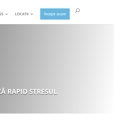
SS
LOCATII
Începe acum
ZĂ RAPID STRESUL