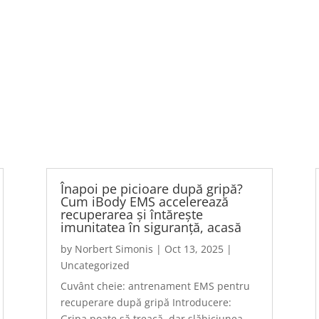
Înapoi pe picioare după gripă?
Cum iBody EMS accelerează
recuperarea și întărește
imunitatea în siguranță, acasă
by
Norbert Simonis
|
Oct 13, 2025
|
Uncategorized
Cuvânt cheie: antrenament EMS pentru
recuperare după gripă Introducere:
Gripa poate să treacă, dar slăbiciunea