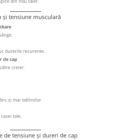
spire din nou liber.
ap și tensiune musculară
ombare
 sânge.
uc durerile recurente.
or de cap
către creier.
ânc și mai odihnitor.
casei tale.
e de tensiune și dureri de cap