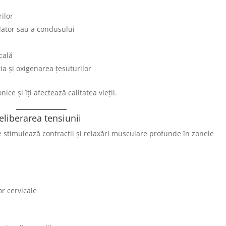
ilor
ulator sau a condusului
cală
ia și oxigenarea țesuturilor
ce și îți afectează calitatea vieții.
liberarea tensiunii
e stimulează contracții și relaxări musculare profunde în zonele
or cervicale