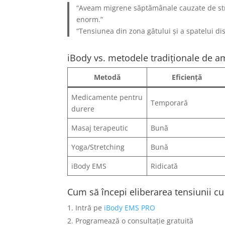
“Aveam migrene săptămânale cauzate de stres
enorm.”
“Tensiunea din zona gâtului și a spatelui di
iBody vs. metodele tradiționale de am
Metodă
Eficiență
Medicamente pentru
Temporară
durere
Masaj terapeutic
Bună
Yoga/Stretching
Bună
iBody EMS
Ridicată
Cum să începi eliberarea tensiunii c
Intră pe
iBody EMS PRO
Programează o consultație gratuită