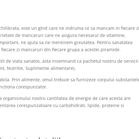
chilibrata, este un ghid care ne indruma ce sa mancam in fiecare z
arietate de mancaruri care ne asigura necesarul de vitamine,
e important, ne ajuta sa ne mentinem greutatea. Pentru sanatatea
fiecare zi mancaruri din fiecare grupa a acestei piramide.
l de viata sanatos, asta insemnand ca pachetul nostru de servicii
nt, Nutritie, Suplimente alimentare).
abila. Prin alimente, omul trebuie sa furnizeze corpului substantel
unctiona corespunzator.
za organismului nostru cantitatea de energie de care acesta are
mentarea corespunzatoare cu carbohidrati, lipide, proteine si