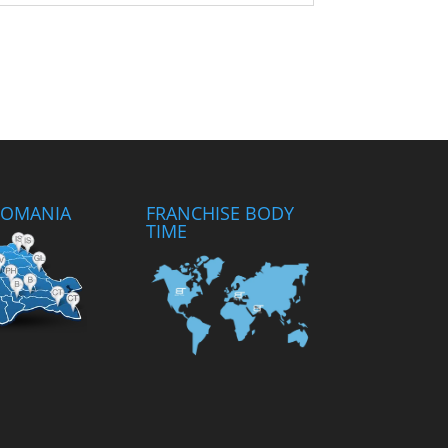
 ROMANIA
FRANCHISE BODY
TIME