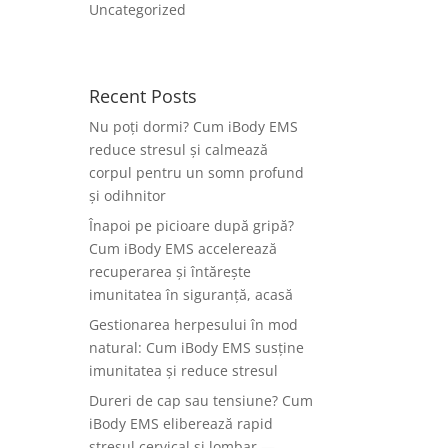
Uncategorized
Recent Posts
Nu poți dormi? Cum iBody EMS
reduce stresul și calmează
corpul pentru un somn profund
și odihnitor
Înapoi pe picioare după gripă?
Cum iBody EMS accelerează
recuperarea și întărește
imunitatea în siguranță, acasă
Gestionarea herpesului în mod
natural: Cum iBody EMS susține
imunitatea și reduce stresul
Dureri de cap sau tensiune? Cum
iBody EMS eliberează rapid
stresul cervical și lombar —