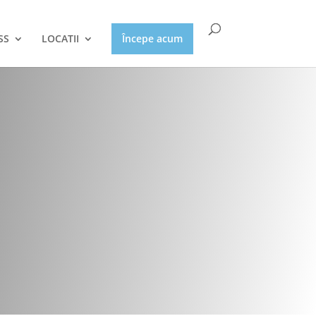
SS
LOCATII
Începe acum