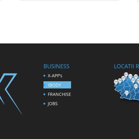
BUSINESS
LOCATII
X-APP’s
iBODY
FRANCHISE
JOBS