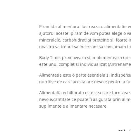
Piramida alimentara ilustreaza o alimentatie e
ajutorul acestei piramide vom putea alege o v
mineralele, carbohidrati şi proteine si, foart
noastra va trebui sa incercam sa consumam in 
Body Time, promoveaza si implementeaza un sti
este unul complet si individualizat (Antrename
Alimentatia este o parte esentiala si indispens
nutritive de care acesta are nevoie pentru a f
Alimentatia echilibrata este cea care furnizea
nevoie,cantitate ce poate fi asigurata prin ali
suplimentele alimentare necesare.