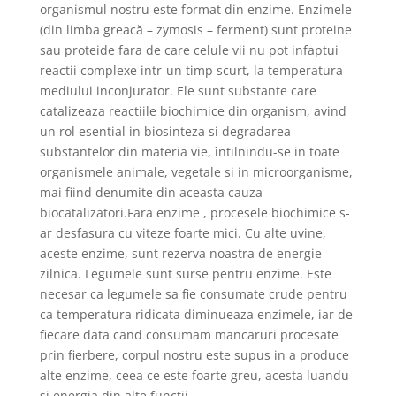
organismul nostru este format din enzime. Enzimele
(din limba greacă – zymosis – ferment) sunt proteine
sau proteide fara de care celule vii nu pot infaptui
reactii complexe intr-un timp scurt, la temperatura
mediului inconjurator. Ele sunt substante care
catalizeaza reactiile biochimice din organism, avind
un rol esential in biosinteza si degradarea
substantelor din materia vie, întilnindu-se in toate
organismele animale, vegetale si in microorganisme,
mai fiind denumite din aceasta cauza
biocatalizatori.Fara enzime , procesele biochimice s-
ar desfasura cu viteze foarte mici. Cu alte uvine,
aceste enzime, sunt rezerva noastra de energie
zilnica. Legumele sunt surse pentru enzime. Este
necesar ca legumele sa fie consumate crude pentru
ca temperatura ridicata diminueaza enzimele, iar de
fiecare data cand consumam mancaruri procesate
prin fierbere, corpul nostru este supus in a produce
alte enzime, ceea ce este foarte greu, acesta luandu-
si energia din alte functii.