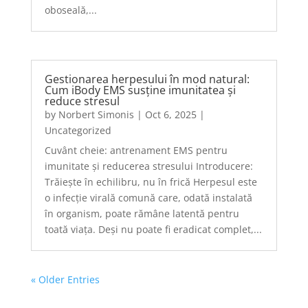
oboseală,...
Gestionarea herpesului în mod natural:
Cum iBody EMS susține imunitatea și
reduce stresul
by
Norbert Simonis
|
Oct 6, 2025
|
Uncategorized
Cuvânt cheie: antrenament EMS pentru
imunitate și reducerea stresului Introducere:
Trăiește în echilibru, nu în frică Herpesul este
o infecție virală comună care, odată instalată
în organism, poate rămâne latentă pentru
toată viața. Deși nu poate fi eradicat complet,...
« Older Entries