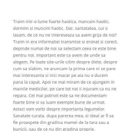
Traim intr-o lume foarte haotica, mancam haotic,
dormim si muncim haotic. Dar, santatatea, cui o
lasam, de ce nu ne intereseaza sa avem grija de noi?
Traim in era informatiei transmise si eronat si corect,
depinde numai de noi sa selectam ceea ce este bine
pentru noi. Important este ca avem de unde sa
alegem. Pe toate site-urile citim despre diete, despre
cum sa slabim, ne aruncam la prima care ni se pare
mai interesanta si nici macar pe aia nu o ducem
pana la capat. Apoi ne mai miram de ce ajungem in
mainile medicilor, pe care tot noi ii injuram ca nu ne
repara. Cel mai potrivit este sa ne documentam
foarte bine si sa luam exemple bune de urmat.
Astazi vom vorbi despre importanta legumelor.
Sanatate curata, dupa parerea mea, si ideal ar fi sa
fie proaspete din gradina mamei de la tara sau a
bunicii, sau de ce nu din gradina proprie.