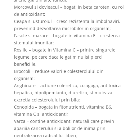
Morcovul si dovleacul – bogati in beta caroten, cu rol
de antioxidant;
Ceapa si usturoiul – cresc rezistenta la imbolnaviri,
prevenind dezvoltarea microbilor in organism;
Fasole si mazare – bogate in vitamina E – cresterea
sitemului imunitar;
Rosiile – bogate in Vitamina C – printre singurele
legume, pe care daca le gatim nu isi pierd
beneficiile;
Broccoli – reduce valorile colesterolului din
organism;
Anghinare – actiune coleretica, colagoga, antitoxica
hepatica, hipolipemianta, diuretica, stimuleaza
excretia colesterolului prin bila;
Conopida – bogata in fitonutrienti, vitamina B6,
vitamina C si antioxidanti;
Varza – contine antioxidanti naturali care previn
apariiia cancerului si a bolilor de inima prin
neutralizarea radicalilor liberi;