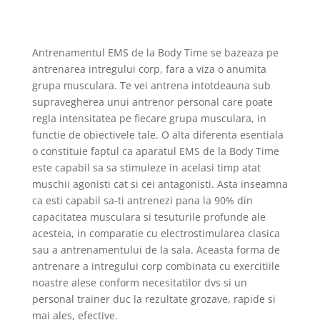
Antrenamentul EMS de la Body Time se bazeaza pe
antrenarea intregului corp, fara a viza o anumita
grupa musculara. Te vei antrena intotdeauna sub
supravegherea unui antrenor personal care poate
regla intensitatea pe fiecare grupa musculara, in
functie de obiectivele tale. O alta diferenta esentiala
o constituie faptul ca aparatul EMS de la Body Time
este capabil sa sa stimuleze in acelasi timp atat
muschii agonisti cat si cei antagonisti. Asta inseamna
ca esti capabil sa-ti antrenezi pana la 90% din
capacitatea musculara si tesuturile profunde ale
acesteia, in comparatie cu electrostimularea clasica
sau a antrenamentului de la sala. Aceasta forma de
antrenare a intregului corp combinata cu exercitiile
noastre alese conform necesitatilor dvs si un
personal trainer duc la rezultate grozave, rapide si
mai ales, efective.