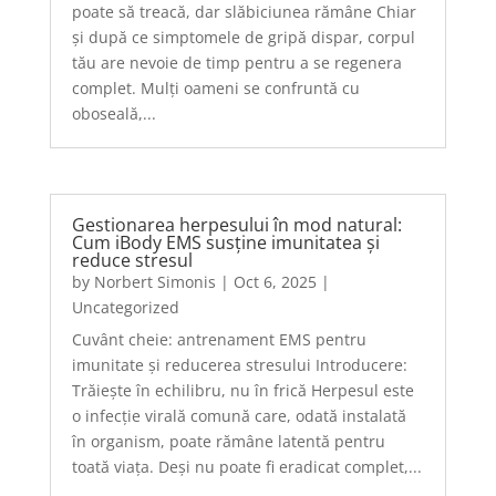
poate să treacă, dar slăbiciunea rămâne Chiar
și după ce simptomele de gripă dispar, corpul
tău are nevoie de timp pentru a se regenera
complet. Mulți oameni se confruntă cu
oboseală,...
Gestionarea herpesului în mod natural:
Cum iBody EMS susține imunitatea și
reduce stresul
by
Norbert Simonis
|
Oct 6, 2025
|
Uncategorized
Cuvânt cheie: antrenament EMS pentru
imunitate și reducerea stresului Introducere:
Trăiește în echilibru, nu în frică Herpesul este
o infecție virală comună care, odată instalată
în organism, poate rămâne latentă pentru
toată viața. Deși nu poate fi eradicat complet,...