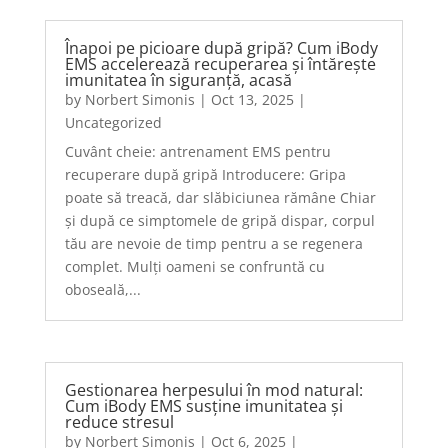
Înapoi pe picioare după gripă? Cum iBody
EMS accelerează recuperarea și întărește
imunitatea în siguranță, acasă
by
Norbert Simonis
|
Oct 13, 2025
|
Uncategorized
Cuvânt cheie: antrenament EMS pentru
recuperare după gripă Introducere: Gripa
poate să treacă, dar slăbiciunea rămâne Chiar
și după ce simptomele de gripă dispar, corpul
tău are nevoie de timp pentru a se regenera
complet. Mulți oameni se confruntă cu
oboseală,...
Gestionarea herpesului în mod natural:
Cum iBody EMS susține imunitatea și
reduce stresul
by
Norbert Simonis
|
Oct 6, 2025
|