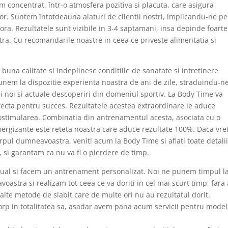
m concentrat, într-o atmosfera pozitiva si placuta, care asigura
lor. Suntem întotdeauna alaturi de clientii nostri, implicandu-ne pe
ora. Rezultatele sunt vizibile in 3-4 saptamani, insa depinde foarte
ra. Cu recomandarile noastre in ceea ce priveste alimentatia si
una calitate si indeplinesc conditiile de sanatate si intretinere
unem la dispozitie experienta noastra de ani de zile, straduindu-n
i noi si actuale descoperiri din domeniul sportiv. La Body Time va
rfecta pentru succes. Rezultatele acestea extraordinare le aduce
stimularea. Combinatia din antrenamentul acesta, asociata cu o
energizante este reteta noastra care aduce rezultate 100%. Daca vret
orpul dumneavoastra, veniti acum la Body Time si aflati toate detalii
, si garantam ca nu va fi o pierdere de timp.
dual si facem un antrenament personalizat. Noi ne punem timpul l
oastra si realizam tot ceea ce va doriti in cel mai scurt timp, fara 
alte metode de slabit care de multe ori nu au rezultatul dorit.
rp in totalitatea sa, asadar avem pana acum servicii pentru mode