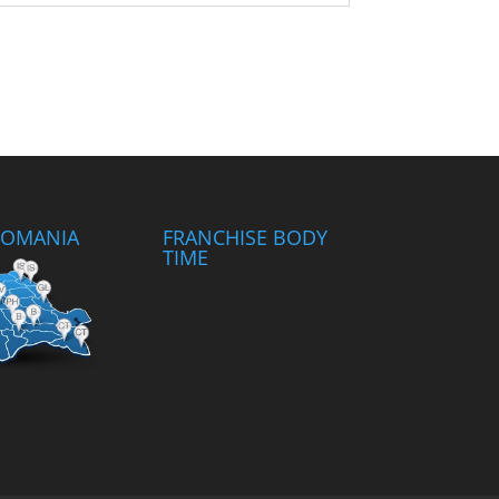
 ROMANIA
FRANCHISE BODY
TIME