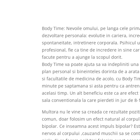
Body Time: Nevoile omului, pe langa cele prima
dezvoltare personala: evolutie in cariera, increde
spontaneitate, intretinere corporala. Psihicul 
profesional, fie ca tine de incredere in sine car
facute pentru a ajunge la scopul dorit.
Body Time va poate ajuta sa va indepliniti una 
plan personal si bineinteles dorinta de a ara
si facultatile de medicina de acolo, cu Body Ti
minute pe saptamana si asta pentru ca antrena
acelasi timp. Un alt beneficiu este ca are efect 
sala conventionala la care pierdeti in jur de 8-1
Multora nu le vine sa creada ce rezultate pozi
comun, doar folosim un efect natural al corpul
bipolar. Ce inseamna acest impuls bipolar? Est
nervos al corpului ,cauzand muschii sa se cont