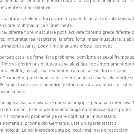
asi metoda, accentuam impulsul natural al corpului, il ajutam sa cr
ficiente si mai calitative.
ulatura scheletica, lucru care nu poate fi lucrat la o sala obisnuit
ensitate mult mai mica si ineficienta.
ice, diferite fibre musculare pot fi activate folosind grade diferite 
te: imbunatatirea rezistentei la efort, forta, masa musculara, slabi
 la urmatorul avantaj Body Time si anume efectul cosmetic.
e barbati cat si de femei fara probleme. Stim bine ca sexul frumos s
Time va oferim posibilitatea sa va alegi tipul de antrenament dorit
nti-celulitic, masaj si va reamintim ca toate aceste lucruri sunt
Doamnelor, puteti veni cu incredere pentru ca serviciile oferite s
e langa toate aceste beneficii, metoda noastra va intareste sistem
sibil la boli.
ologia aceasta inovatoare dar si pe ingrijire personala intensiva.
l oferit de noi. Este in permanenta langa dumneavoastra si puteti
it si zonele cu probleme pe care doriti sa le imbunatatiti.
a Romana si provine din Germania. Este un aparat testat si
indicatii. La noi increderea sta pe locul intai, noi ne respectam