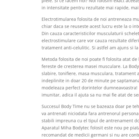
piele. Si ce facem noi? Noi folosim exact acee
in intensitate pentru rezultate mai rapide, mai e
Electrotimularea folosita de noi antreneaza musc
chiar daca se reuseste acest lucru este la o int
Din cauza caracteristicilor musculaturii schelet
electrostimulare care vor cauza rezultate diferi
tratament anti-celulitic. Si astfel am ajuns si
Metoda folosita de noi poate fi folosita atat d
fereste de cresterea masei musculare. La Body 
slabire, tonifiere, masa musculara, tratament a
indeplinite in doar 20 de minute pe saptamana.
modeleaza perfect dorintelor dumneavoastra! P
imunitar, adica il ajuta sa nu mai fie atat de sen
Succesul Body Time nu se bazeaza doar pe tehn
va antrenati niciodata fara antrenorul persona
stabili impreuna cu el tipul de antrenament dor
Aparatul Miha Bodytec folosit este nou pe piat
recomandat de medicii germani si nu are contra