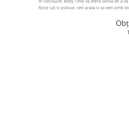
In concluzie, Body Time va ofera sansa de a va
fizice cat si psihice, veti arata si va veti simti b
Obț