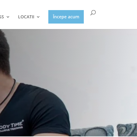
SS
LOCATII
Începe acum