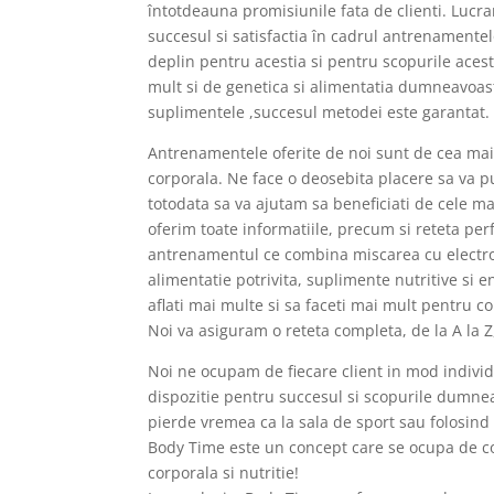
întotdeauna promisiunile fata de clienti. Lucra
succesul si satisfactia în cadrul antrenamente
deplin pentru acestia si pentru scopurile acest
mult si de genetica si alimentatia dumneavoast
suplimentele ,succesul metodei este garantat.
Antrenamentele oferite de noi sunt de cea mai b
corporala. Ne face o deosebita placere sa va p
totodata sa va ajutam sa beneficiati de cele ma
oferim toate informatiile, precum si reteta pe
antrenamentul ce combina miscarea cu electro
alimentatie potrivita, suplimente nutritive si 
aflati mai multe si sa faceti mai mult pentru c
Noi va asiguram o reteta completa, de la A la Z
Noi ne ocupam de fiecare client in mod indivi
dispozitie pentru succesul si scopurile dumneav
pierde vremea ca la sala de sport sau folosind 
Body Time este un concept care se ocupa de co
corporala si nutritie!