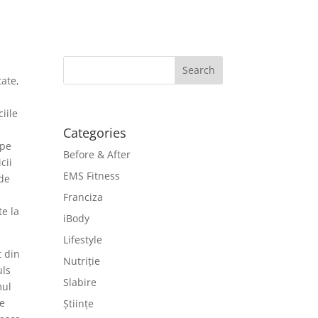
tate,
ciile
Categories
 pe
Before & After
cii
EMS Fitness
 de
Franciza
te la
iBody
Lifestyle
t din
Nutriție
uls
Slabire
mul
de
Științe