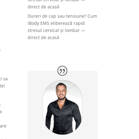
direct de acasă
Dureri de cap sau tensiune? Cum
iBody EMS eliberează rapid
stresul cervical și lombar —
direct de acasă
e
i sa
le!
a
a
lare