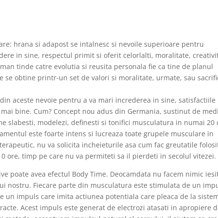
re: hrana si adapost se intalnesc si nevoile superioare pentru
re in sine, respectul primit si oferit celorlalti, moralitate, creativi
uman tinde catre evolutia si reusita personala fie ca tine de planul
e se obtine printr-un set de valori si moralitate, urmate, sau sacrifi
din aceste nevoie pentru a va mari increderea in sine, satisfactiile
ta mai bine. Cum? Concept nou adus din Germania, sustinut de medi
me slabesti, modelezi, definesti si tonifici musculatura in numai 20
mentul este foarte intens si lucreaza toate grupele musculare in
terapeutic, nu va solicita incheieturile asa cum fac greutatile folosi
0 ore, timp pe care nu va permiteti sa il pierdeti in secolul vitezei.
tive poate avea efectul Body Time. Deocamdata nu facem nimic iesi
ui nostru. Fiecare parte din musculatura este stimulata de un imp
e un impuls care imita actiunea potentiala care pleaca de la siste
racte. Acest impuls este generat de electrozi atasati in apropiere 