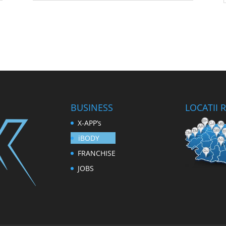
BUSINESS
LOCATII
X-APP’s
iBODY
FRANCHISE
JOBS