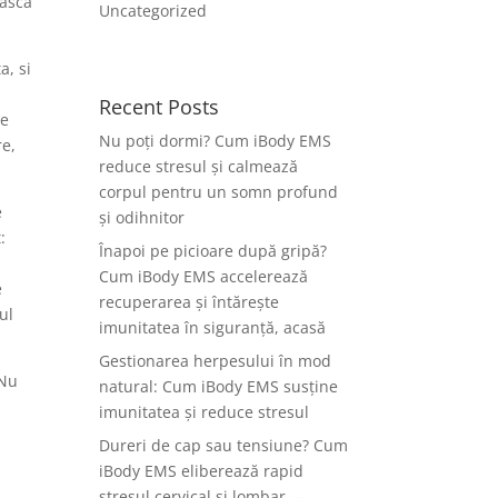
easca
Uncategorized
a, si
Recent Posts
de
Nu poți dormi? Cum iBody EMS
re,
reduce stresul și calmează
corpul pentru un somn profund
e
și odihnitor
:
Înapoi pe picioare după gripă?
Cum iBody EMS accelerează
e
recuperarea și întărește
ul
imunitatea în siguranță, acasă
Gestionarea herpesului în mod
 Nu
natural: Cum iBody EMS susține
imunitatea și reduce stresul
Dureri de cap sau tensiune? Cum
iBody EMS eliberează rapid
stresul cervical și lombar —