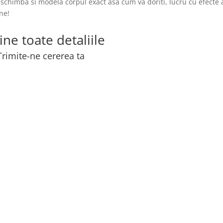
 schimba si modela corpul exact asa cum va doriti, lucru cu efecte 
ine!
ine toate detaliile
Trimite-ne cererea ta