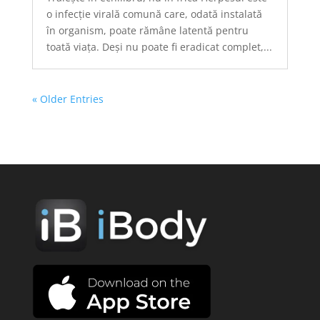
o infecție virală comună care, odată instalată
în organism, poate rămâne latentă pentru
toată viața. Deși nu poate fi eradicat complet,...
« Older Entries