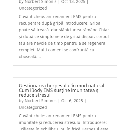
by
Norbert Simonis
|
Oct 13, 2025
|
Uncategorized
Cuvânt cheie: antrenament EMS pentru
recuperare după gripă Introducere: Gripa
poate să treacă, dar slăbiciunea rămâne Chiar
și după ce simptomele de gripă dispar, corpul
tău are nevoie de timp pentru a se regenera
complet. Mulți oameni se confruntă cu
oboseală,...
Gestionarea herpesului în mod natural:
Cum iBody EMS susține imunitatea și
reduce stresul
by
Norbert Simonis
|
Oct 6, 2025
|
Uncategorized
Cuvânt cheie: antrenament EMS pentru
imunitate și reducerea stresului Introducere:
Trăiește în echilibru, nu în frică Herpesul este