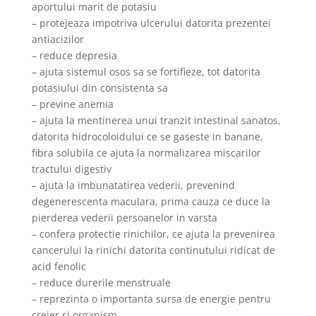
aportului marit de potasiu
– protejeaza impotriva ulcerului datorita prezentei
antiacizilor
– reduce depresia
– ajuta sistemul osos sa se fortifieze, tot datorita
potasiului din consistenta sa
– previne anemia
– ajuta la mentinerea unui tranzit intestinal sanatos,
datorita hidrocoloidului ce se gaseste in banane,
fibra solubila ce ajuta la normalizarea miscarilor
tractului digestiv
– ajuta la imbunatatirea vederii, prevenind
degenerescenta maculara, prima cauza ce duce la
pierderea vederii persoanelor in varsta
– confera protectie rinichilor, ce ajuta la prevenirea
cancerului la rinichi datorita continutului ridicat de
acid fenolic
– reduce durerile menstruale
– reprezinta o importanta sursa de energie pentru
creier si organism.