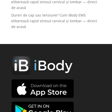
eliberează rapid stresul cervical și lombar — direct
de acasă
Dureri de cap sau tensiune? Cum iBody EMS
eliberează rapid stresul cervical și lombar — direct
de acasă