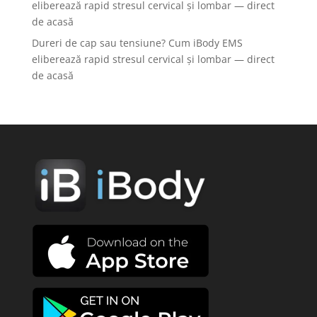
eliberează rapid stresul cervical și lombar — direct
de acasă
Dureri de cap sau tensiune? Cum iBody EMS
eliberează rapid stresul cervical și lombar — direct
de acasă