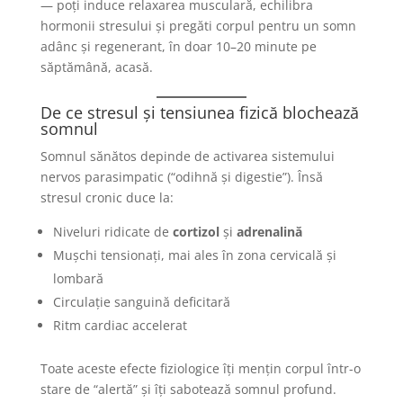
— poți induce relaxarea musculară, echilibra
hormonii stresului și pregăti corpul pentru un somn
adânc și regenerant, în doar 10–20 minute pe
săptămână, acasă.
De ce stresul și tensiunea fizică blochează
somnul
Somnul sănătos depinde de activarea sistemului
nervos parasimpatic (“odihnă și digestie”). Însă
stresul cronic duce la:
Niveluri ridicate de
cortizol
și
adrenalină
Mușchi tensionați, mai ales în zona cervicală și
lombară
Circulație sanguină deficitară
Ritm cardiac accelerat
Toate aceste efecte fiziologice îți mențin corpul într-o
stare de “alertă” și îți sabotează somnul profund.