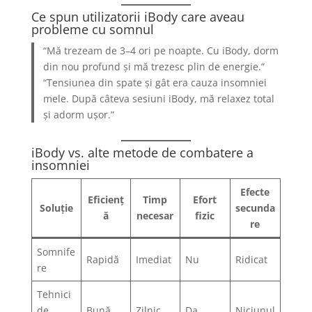
Ce spun utilizatorii iBody care aveau
probleme cu somnul
“Mă trezeam de 3–4 ori pe noapte. Cu iBody, dorm
din nou profund și mă trezesc plin de energie.”
“Tensiunea din spate și gât era cauza insomniei
mele. După câteva sesiuni iBody, mă relaxez total
și adorm ușor.”
iBody vs. alte metode de combatere a
insomniei
Efecte
Eficienț
Timp
Efort
Soluție
secunda
ă
necesar
fizic
re
Somnife
Rapidă
Imediat
Nu
Ridicat
re
Tehnici
de
Bună
Zilnic
Da
Niciunul