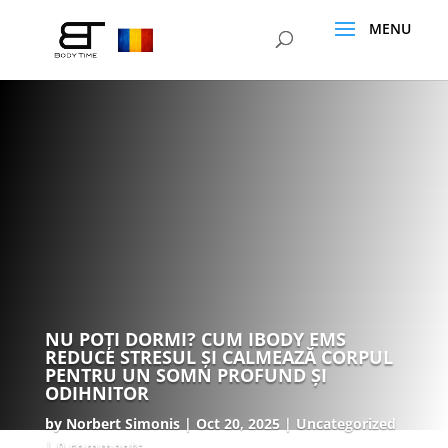
NU POȚI DORMI? CUM IBODY EMS
REDUCE STRESUL ȘI CALMEAZĂ CORPUL
PENTRU UN SOMN PROFUND ȘI
ODIHNITOR
by
Norbert Simonis
Oct 20, 2025
Uncategorized
0 comments