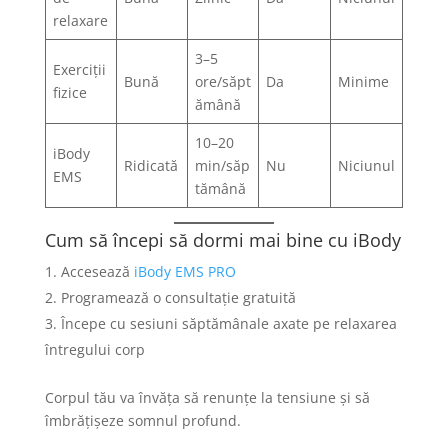
relaxare
3–5
Exerciții
Bună
ore/săpt
Da
Minime
fizice
ămână
10–20
iBody
Ridicată
min/săp
Nu
Niciunul
EMS
tămână
Cum să începi să dormi mai bine cu iBody
Accesează
iBody EMS PRO
Programează o consultație gratuită
Începe cu sesiuni săptămânale axate pe relaxarea
întregului corp
Corpul tău va învăța să renunțe la tensiune și să
îmbrățișeze somnul profund.