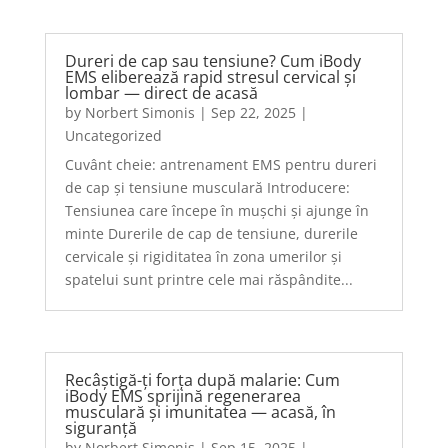
Dureri de cap sau tensiune? Cum iBody
EMS eliberează rapid stresul cervical și
lombar — direct de acasă
by
Norbert Simonis
|
Sep 22, 2025
|
Uncategorized
Cuvânt cheie: antrenament EMS pentru dureri
de cap și tensiune musculară Introducere:
Tensiunea care începe în mușchi și ajunge în
minte Durerile de cap de tensiune, durerile
cervicale și rigiditatea în zona umerilor și
spatelui sunt printre cele mai răspândite...
Recâștigă-ți forța după malarie: Cum
iBody EMS sprijină regenerarea
musculară și imunitatea — acasă, în
siguranță
by
Norbert Simonis
|
Sep 15, 2025
|