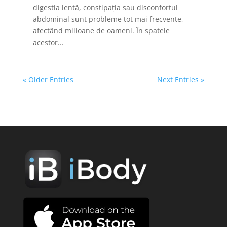
digestia lentă, constipația sau disconfortul
abdominal sunt probleme tot mai frecvente,
afectând milioane de oameni. În spatele
acestor...
« Older Entries
Next Entries »