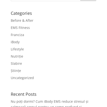
Categories
Before & After
EMS Fitness
Franciza
iBody
Lifestyle
Nutriție
Slabire
Științe
Uncategorized
Recent Posts
Nu poți dormi? Cum iBody EMS reduce stresul și
calmează corpul pentru un somn profund și