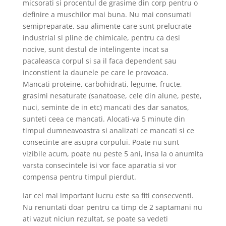
micsorati si procentul de grasime din corp pentru o
definire a muschilor mai buna. Nu mai consumati
semipreparate, sau alimente care sunt prelucrate
industrial si pline de chimicale, pentru ca desi
nocive, sunt destul de intelingente incat sa
pacaleasca corpul si sa il faca dependent sau
inconstient la daunele pe care le provoaca.
Mancati proteine, carbohidrati, legume, fructe,
grasimi nesaturate (sanatoase, cele din alune, peste,
nuci, seminte de in etc) mancati des dar sanatos,
sunteti ceea ce mancati. Alocati-va 5 minute din
timpul dumneavoastra si analizati ce mancati si ce
consecinte are asupra corpului. Poate nu sunt
vizibile acum, poate nu peste 5 ani, insa la o anumita
varsta consecintele isi vor face aparatia si vor
compensa pentru timpul pierdut.
Iar cel mai important lucru este sa fiti consecventi.
Nu renuntati doar pentru ca timp de 2 saptamani nu
ati vazut niciun rezultat, se poate sa vedeti