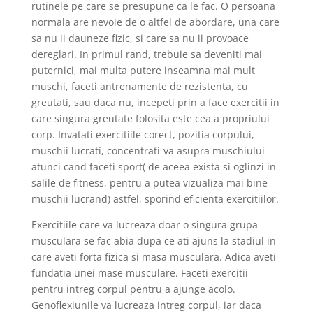
rutinele pe care se presupune ca le fac. O persoana
normala are nevoie de o altfel de abordare, una care
sa nu ii dauneze fizic, si care sa nu ii provoace
dereglari. In primul rand, trebuie sa deveniti mai
puternici, mai multa putere inseamna mai mult
muschi, faceti antrenamente de rezistenta, cu
greutati, sau daca nu, incepeti prin a face exercitii in
care singura greutate folosita este cea a propriului
corp. Invatati exercitiile corect, pozitia corpului,
muschii lucrati, concentrati-va asupra muschiului
atunci cand faceti sport( de aceea exista si oglinzi in
salile de fitness, pentru a putea vizualiza mai bine
muschii lucrand) astfel, sporind eficienta exercitiilor.
Exercitiile care va lucreaza doar o singura grupa
musculara se fac abia dupa ce ati ajuns la stadiul in
care aveti forta fizica si masa musculara. Adica aveti
fundatia unei mase musculare. Faceti exercitii
pentru intreg corpul pentru a ajunge acolo.
Genoflexiunile va lucreaza intreg corpul, iar daca