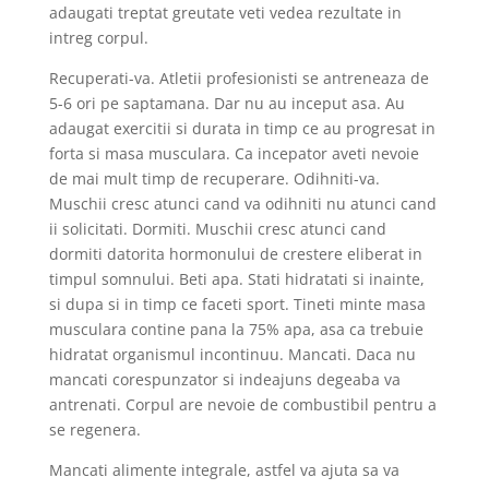
adaugati treptat greutate veti vedea rezultate in
intreg corpul.
Recuperati-va. Atletii profesionisti se antreneaza de
5-6 ori pe saptamana. Dar nu au inceput asa. Au
adaugat exercitii si durata in timp ce au progresat in
forta si masa musculara. Ca incepator aveti nevoie
de mai mult timp de recuperare. Odihniti-va.
Muschii cresc atunci cand va odihniti nu atunci cand
ii solicitati. Dormiti. Muschii cresc atunci cand
dormiti datorita hormonului de crestere eliberat in
timpul somnului. Beti apa. Stati hidratati si inainte,
si dupa si in timp ce faceti sport. Tineti minte masa
musculara contine pana la 75% apa, asa ca trebuie
hidratat organismul incontinuu. Mancati. Daca nu
mancati corespunzator si indeajuns degeaba va
antrenati. Corpul are nevoie de combustibil pentru a
se regenera.
Mancati alimente integrale, astfel va ajuta sa va