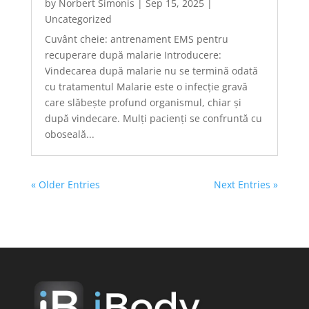
by
Norbert Simonis
|
Sep 15, 2025
|
Uncategorized
Cuvânt cheie: antrenament EMS pentru
recuperare după malarie Introducere:
Vindecarea după malarie nu se termină odată
cu tratamentul Malarie este o infecție gravă
care slăbește profund organismul, chiar și
după vindecare. Mulți pacienți se confruntă cu
oboseală...
« Older Entries
Next Entries »