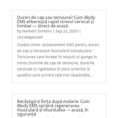
Dureri de cap sau tensiune? Cum iBody
EMS eliberează rapid stresul cervical și
lombar — direct de acasă
by
Norbert Simonis
|
Sep 22, 2025
|
Uncategorized
Cuvânt cheie: antrenament EMS pentru dureri
de cap și tensiune musculară Introducere:
Tensiunea care începe în mușchi și ajunge în
minte Durerile de cap de tensiune, durerile
cervicale și rigiditatea în zona umerilor și
spatelui sunt printre cele mai răspândite...
Recâștigă-ți forța după malarie: Cum
iBody EMS sprijină regenerarea
musculară și imunitatea — acasă, în
siguranță